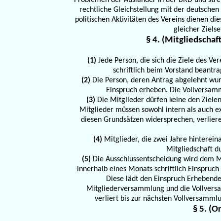
Problemen der Ausländer in der BRD und streb
rechtliche Gleichstellung mit der deutschen 
politischen Aktivitäten des Vereins dienen di
gleicher Ziel
§ 4. (Mitgliedschaf
(1)
Jede Person, die sich die Ziele des Ve
schriftlich beim Vorstand beantr
(2)
Die Person, deren Antrag abgelehnt wur
Einspruch erheben. Die Vollversamm
(3)
Die Mitglieder dürfen keine den Ziele
Mitglieder müssen sowohl intern als auch ext
diesen Grundsätzen widersprechen, verliere
(4)
Mitglieder, die zwei Jahre hintereina
Mitgliedschaft d
(5)
Die Ausschlussentscheidung wird dem Mit
innerhalb eines Monats schriftlich Einspruc
Diese lädt den Einspruch Erhebenden
Mitgliederversammlung und die Vollversa
verliert bis zur nächsten Vollversamml
§ 5. (O